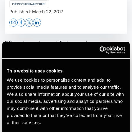
DEPECHEN-ARTIKEL
Published:
March 22, 2017
Opens In A New Window/tab
Opens In A New Window/tab
Opens In A New Window/tab
Opens In A New Window/tab
Efter et par år med forlænget
selvangivelsesfrist er vi nu vendt tilbage til
de almindelige regler. Det vil sige, at
selvangivelsen for selskaber, fonde og
This website uses cookies
foreninger igen skal indsendes senest 6
We use cookies to personalise content and ads, to
provide social media features and to analyse our traffic.
måneder efter regnskabsårets udløb.
We also share information about your use of our site with
our social media, advertising and analytics partners who
may combine it with other information that you’ve
For selskaber, der havde regnskabsafslutning den 30.
provided to them or that they’ve collected from your use
september 2016, udløber selvangivelsesfristen dermed ved
of their services.
udgangen af denne måned, mens selskaber med
kalenderårsregnskab har frist frem til og med fredag den