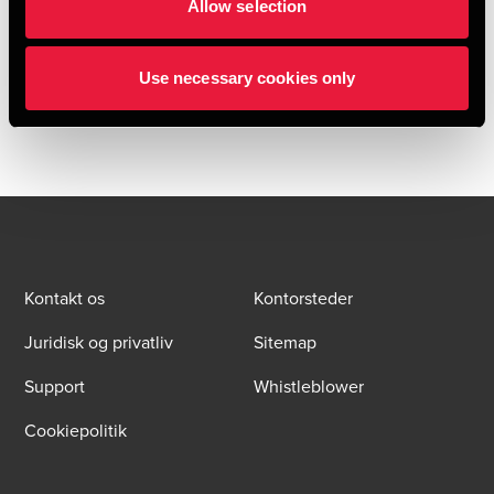
Allow selection
Tilmeld dig vores nyhedsbreve og få alle BDO nyheder og
indsigter i din indbakke
Use necessary cookies only
Please fill out the following form to access the download.
Kontakt os
Kontorsteder
Juridisk og privatliv
Sitemap
Support
Whistleblower
Cookiepolitik