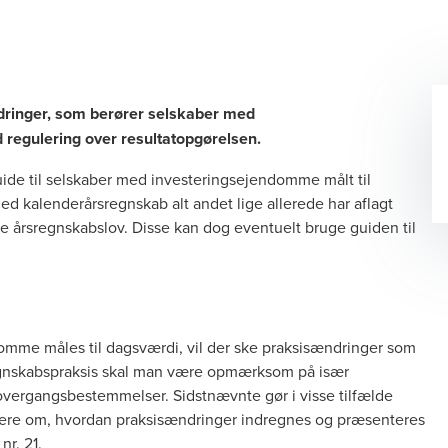
ringer, som berører selskaber med
 regulering over resultatopgørelsen.
uide til selskaber med investeringsejendomme målt til
d kalenderårsregnskab alt andet lige allerede har aflagt
e årsregnskabslov. Disse kan dog eventuelt bruge guiden til
omme måles til dagsværdi, vil der ske praksisændringer som
regnskabspraksis skal man være opmærksom på især
 overgangsbestemmelser. Sidstnævnte gør i visse tilfælde
mere om, hvordan praksisændringer indregnes og præsenteres
nr. 21.