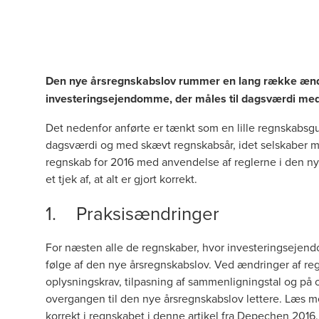
Den nye årsregnskabslov rummer en lang række ænd
investeringsejendomme, der måles til dagsværdi med
Det nedenfor anførte er tænkt som en lille regnskabsg
dagsværdi og med skævt regnskabsår, idet selskaber me
regnskab for 2016 med anvendelse af reglerne i den ny
et tjek af, at alt er gjort korrekt.
1. Praksisændringer
For næsten alle de regnskaber, hvor investeringsejend
følge af den nye årsregnskabslov. Ved ændringer af 
oplysningskrav, tilpasning af sammenligningstal og på
overgangen til den nye årsregnskabslov lettere. Læs 
korrekt i regnskabet i denne
artikel
fra Depechen 2016, 