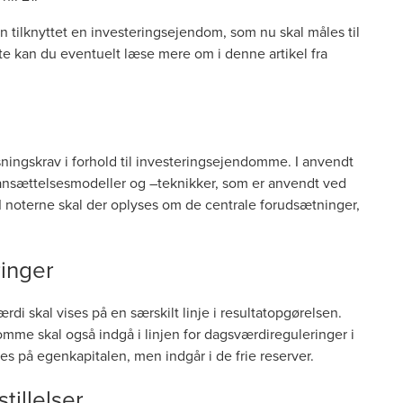
tilknyttet en investeringsejendom, som nu skal måles til
ette kan du eventuelt læse mere om i denne
artikel
fra
ingskrav i forhold til investeringsejendomme. I anvendt
iansættelsesmodeller og –teknikker, som er anvendt ved
 noterne skal der oplyses om de centrale forudsætninger,
inger
i skal vises på en særskilt linje i resultatopgørelsen.
mme skal også indgå i linjen for dagsværdireguleringer i
es på egenkapitalen, men indgår i de frie reserver.
illelser