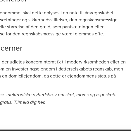
ejendomme, skal dette oplyses i en note til årsregnskabet.
sætninger og sikkerhedsstillelser, den regnskabsmæssige
lle størrelse af den gæld, som pantsætningen eller
else for den regnskabsmæssige værdi glemmes ofte.
ncerner
 der udlejes koncerninternt fx til modervirksomheden eller en
 en investeringsejendom i datterselskabets regnskab, men
m en domicilejendom, da dette er ejendommens status på
ores elektroniske nyhedsbrev om skat, moms og regnskab.
ratis. Tilmeld dig
her
.