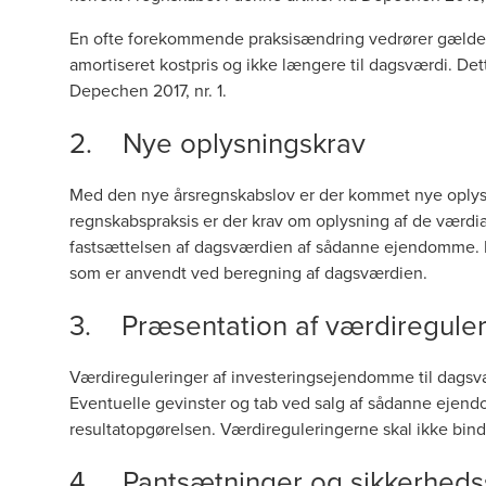
En ofte forekommende praksisændring vedrører gælden 
amortiseret kostpris og ikke længere til dagsværdi. D
Depechen 2017, nr. 1.
2. Nye oplysningskrav
Med den nye årsregnskabslov er der kommet nye oplysn
regnskabspraksis er der krav om oplysning af de værd
fastsættelsen af dagsværdien af sådanne ejendomme. I
som er anvendt ved beregning af dagsværdien.
3. Præsentation af værdireguler
Værdireguleringer af investeringsejendomme til dagsværd
Eventuelle gevinster og tab ved salg af sådanne ejendo
resultatopgørelsen. Værdireguleringerne skal ikke bind
4. Pantsætninger og sikkerhedsst