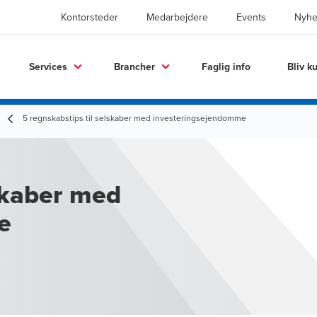
Kontorsteder
Medarbejdere
Events
Nyhe
Services
Brancher
Faglig info
Bliv k
5 regnskabstips til selskaber med investeringsejendomme
lskaber med
e