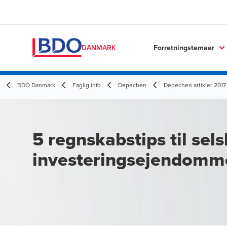
Forretningstemaer
DANMARK
BDO Danmark
Faglig info
Depechen
Depechen artikler 2017
5 regnskabstips til se
investeringsejendomm