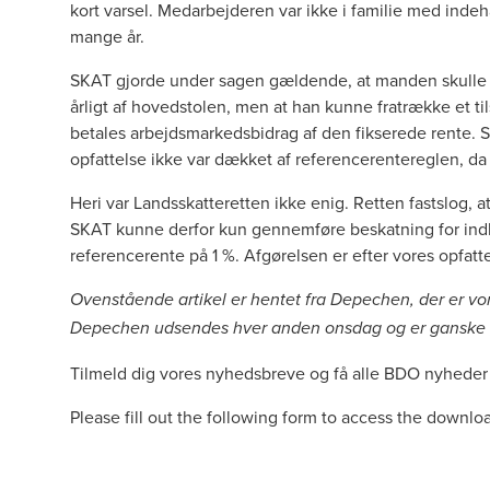
kort varsel. Medarbejderen var ikke i familie med inde
mange år.
SKAT gjorde under sagen gældende, at manden skulle b
årligt af hovedstolen, men at han kunne fratrække et t
betales arbejdsmarkedsbidrag af den fikserede rente.
opfattelse ikke var dækket af referencerentereglen, da 
Heri var Landsskatteretten ikke enig. Retten fastslog, a
SKAT kunne derfor kun gennemføre beskatning for ind
referencerente på 1 %. Afgørelsen er efter vores opfatte
Ovenstående artikel er hentet fra Depechen, der er v
Depechen udsendes hver anden onsdag og er ganske g
Tilmeld dig vores nyhedsbreve og få alle BDO nyheder 
Please fill out the following form to access the downlo