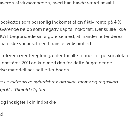
haveren af virksomheden, hvori han havde været ansat i
eskattes som personlig indkomst af en fiktiv rente på 4 %
ilsvarende beløb som negativ kapitalindkomst. Der skulle ikke
 SKAT begrundede sin afgørelse med, at manden efter deres
han ikke var ansat i en finansiel virksomhed.
t referencerentereglen gælder for alle former for personalelån.
komståret 2011 og kun med den for dette år gældende
lse materielt set helt efter bogen.
ores elektroniske nyhedsbrev om skat, moms og regnskab.
ratis. Tilmeld dig
her
.
og indsigter i din indbakke
ad.