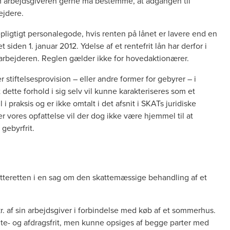
som arbejdsgiveren gerne må bestemme, at adgangen til
ejdere.
tepligtigt personalegode, hvis renten på lånet er lavere end en
 siden 1. januar 2012. Ydelse af et rentefrit lån har derfor i
rbejderen. Reglen gælder ikke for hovedaktionærer.
stiftelsesprovision – eller andre former for gebyrer – i
dette forhold i sig selv vil kunne karakteriseres som et
l i praksis og er ikke omtalt i det afsnit i SKATs juridiske
er vores opfattelse vil der dog ikke være hjemmel til at
gebyrfrit.
tteretten i en sag om den skattemæssige behandling af et
. af sin arbejdsgiver i forbindelse med køb af et sommerhus.
nte- og afdragsfrit, men kunne opsiges af begge parter med