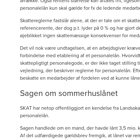
årrække. Også rentens størrelse kan aftales frit, lige
personalelån kun skal gælde for fx de ledende medarb
Skattereglerne
fastslår alene, at der er tale om et skat
referencerente, der dog p.t. lyder på 0 % og har gjort det
øjeblikket ingen skattemæssige konsekvenser for meda
Det vil nok være undtagelsen, at en arbejdsgiver kræver 
forbindelse med etablering af et personalelån. Hvorvidt 
skattepligtigt personalegode, er der ikke taget stilling ti
vejledning, der beskriver reglerne for personalelån. Eft
beskatte en medarbejder af fordelen ved at kunne låne 
Sagen om sommerhuslånet
SKAT har netop offentliggjort en
kendelse
fra Landsska
personalelån.
Sagen handlede om en mand, der havde lånt 3,5 mio. kr
Af det udfærdigede gældsbrev fremgik, at lånet var re