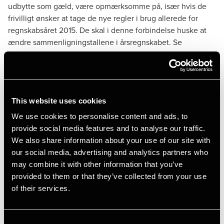
udbytte som gæld, være opmærksomme på, især hvis de
frivilligt ønsker at tage de nye regler i brug allerede for
regnskabsåret 2015. De skal i denne forbindelse huske at
ændre sammenligningstallene i årsregnskabet. Se
eventuelt mere om muligheden for at bruge de nye regler
allerede for regnskabsåret 2015 i vores artikel om
overgangsreglerne i Depechen 2015, nr. 21.
This website uses cookies
Udbytte, der er vedtaget på en generalforsamling i 2015
eller tidligere, men som ikke var udbetalt ved
We use cookies to personalise content and ads, to
regnskabsårets udløb, skal optages som gæld.
provide social media features and to analyse our traffic.
We also share information about your use of our site with
Er der i det forgangne regnskabsår truffet beslutning om
our social media, advertising and analytics partners who
udlodning af ekstraordinært udbytte, skal også dette
may combine it with other information that you’ve
udbytte fremgå af resultatdisponeringen i årsregnskabet.
provided to them or that they’ve collected from your use
Hvis der på generalforsamlingen tillige stilles forslag om
of their services.
udlodning af ordinært udbytte, skal der være to linjer i
resultatdisponeringen.
Er der efter regnskabsårets udløb, men inden den ordinære
Consent