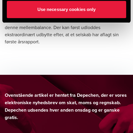
der forinden udarbejdes en mellembalance for
Use necessary cookies only
virksomheden. Er der revision på selskabets årsregnskab,
skal selskabets revisor som minimum foretage review af
denne mellembalance. Der kan først udloddes
ekstraordinært udbytte efter, at et selskab har aflagt sin
første årsrapport.
Ovenstående artikel er hentet fra Depechen, der er vores
elektroniske nyhedsbrev om skat, moms og regnskab.
Depechen udsendes hver anden onsdag og er ganske
gratis.