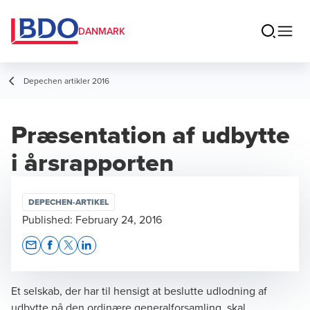
DANMARK
Depechen artikler 2016
Præsentation af udbytte
i årsrapporten
DEPECHEN-ARTIKEL
Published:
February 24, 2016
Opens In A New Window/tab
Opens In A New Window/tab
Opens In A New Window/tab
Opens In A New Window/tab
Et selskab, der har til hensigt at beslutte udlodning af
udbytte på den ordinære generalforsamling, skal