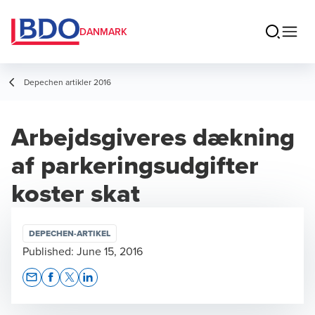
DANMARK
Depechen artikler 2016
Arbejdsgiveres dækning
af parkeringsudgifter
koster skat
DEPECHEN-ARTIKEL
Published:
June 15, 2016
Opens In A New Window/tab
Opens In A New Window/tab
Opens In A New Window/tab
Opens In A New Window/tab