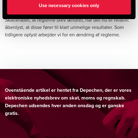
at SKAT trods parkeringsudgifternes himmelflugt
Use necessary cookies only
tilsyneladende ikke har fundet anledning til at indstille til
Skatterådet, at reglerne blev ændret, når det nu er relativt
åbenlyst, at disse fører til klart urimelige resultater. Som
tidligere oplyst arbejder vi for en ændring af reglerne.
Ovenstående artikel er hentet fra Depechen, der er vores
elektroniske nyhedsbrev om skat, moms og regnskab.
Depechen udsendes hver anden onsdag og er ganske
gratis.
Tilmeld dig Depechen