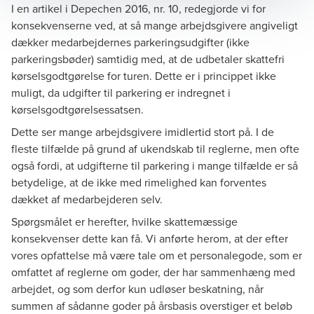
I en artikel i Depechen 2016, nr. 10, redegjorde vi for
konsekvenserne ved, at så mange arbejdsgivere angiveligt
dækker medarbejdernes parkeringsudgifter (ikke
parkeringsbøder) samtidig med, at de udbetaler skattefri
kørselsgodtgørelse for turen. Dette er i princippet ikke
muligt, da udgifter til parkering er indregnet i
kørselsgodtgørelsessatsen.
Dette ser mange arbejdsgivere imidlertid stort på. I de
fleste tilfælde på grund af ukendskab til reglerne, men ofte
også fordi, at udgifterne til parkering i mange tilfælde er så
betydelige, at de ikke med rimelighed kan forventes
dækket af medarbejderen selv.
Spørgsmålet er herefter, hvilke skattemæssige
konsekvenser dette kan få. Vi anførte herom, at der efter
vores opfattelse må være tale om et personalegode, som er
omfattet af reglerne om goder, der har sammenhæng med
arbejdet, og som derfor kun udløser beskatning, når
summen af sådanne goder på årsbasis overstiger et beløb