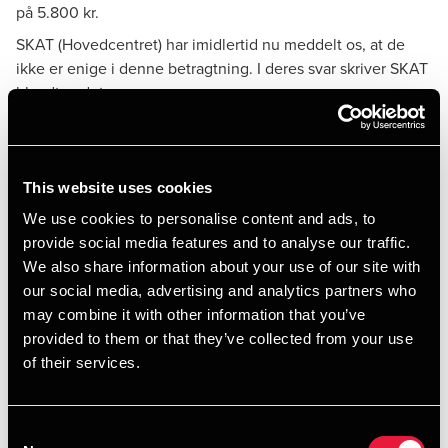
på 5.800 kr.
SKAT (Hovedcentret) har imidlertid nu meddelt os, at de
ikke er enige i denne betragtning. I deres svar skriver SKAT
blandt andet:
Svaret fra SKAT
”Bagatelgrænsen på 5.800 kr. (2016) finder anvendelse for
personalegoder, som arbejdsgiveren i overvejende grad
This website uses cookies
har stillet til rådighed af hensyn til den ansattes arbejde.
We use cookies to personalise content and ads, to
En arbejdsgivers refusion af en parkeringsudgift, som en
provide social media features and to analyse our traffic.
ansat afholder i forbindelse med fx et kundebesøg, er ikke
We also share information about your use of our site with
et sådan personalegode, men en erhvervsmæssig udgift.
our social media, advertising and analytics partners who
Hvis en arbejdsgiver for en ansats erhvervsmæssige kørsel
may combine it with other information that you’ve
provided to them or that they’ve collected from your use
i egen bil betaler både skattefri befordringsgodtgørelse og
of their services.
refunderer de udgifter, som den ansatte har til parkering i
forbindelse med den erhvervsmæssige kørsel, vil
refusionen af parkeringsudgifterne være skattepligtig for
Consent
den ansatte. Udbetalingen fra arbejdsgiveren vil blive