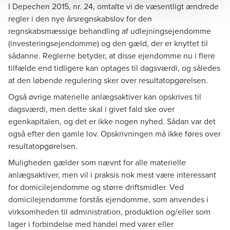
I Depechen 2015, nr. 24, omtalte vi de væsentligt ændrede
regler i den nye årsregnskabslov for den
regnskabsmæssige behandling af udlejningsejendomme
(investeringsejendomme) og den gæld, der er knyttet til
sådanne. Reglerne betyder, at disse ejendomme nu i flere
tilfælde end tidligere kan optages til dagsværdi, og således
at den løbende regulering sker over resultatopgørelsen.
Også øvrige materielle anlægsaktiver kan opskrives til
dagsværdi, men dette skal i givet fald ske over
egenkapitalen, og det er ikke nogen nyhed. Sådan var det
også efter den gamle lov. Opskrivningen må ikke føres over
resultatopgørelsen.
Muligheden gælder som nævnt for alle materielle
anlægsaktiver, men vil i praksis nok mest være interessant
for domicilejendomme og større driftsmidler. Ved
domicilejendomme forstås ejendomme, som anvendes i
virksomheden til administration, produktion og/eller som
lager i forbindelse med handel med varer eller