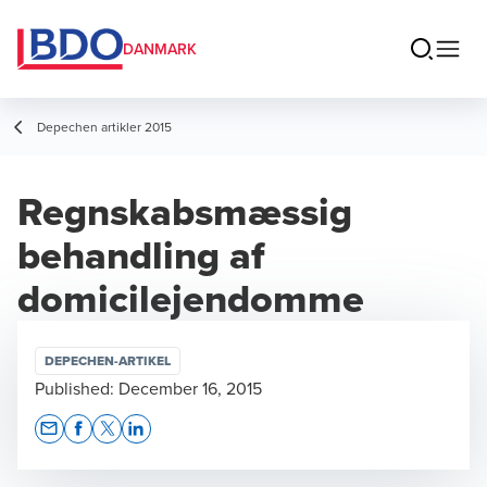
DANMARK
Depechen artikler 2015
Regnskabsmæssig
behandling af
domicilejendomme
DEPECHEN-ARTIKEL
Published:
December 16, 2015
Opens In A New Window/tab
Opens In A New Window/tab
Opens In A New Window/tab
Opens In A New Window/tab