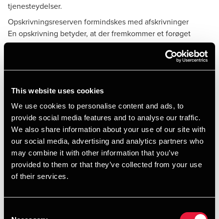
tjenesteydelser.
Opskrivningsreserven formindskes med afskrivninger
En opskrivning betyder, at der fremkommer et forøget
afskrivningsgrundlag. Det medfører forøgede afskrivninger i
resultatopgørelsen, hvilket isoleret set nedsætter
udbyttemulighederne. Til modvirkning heraf er der indsat
en ny bestemmelse, hvorefter opskrivningsreserven skal
This website uses cookies
reduceres med den del af årets afskrivning, der kan
henføres til opskrivningsbeløbet.
We use cookies to personalise content and ads, to
provide social media features and to analyse our traffic.
Reduktionen af den bundne reserve for opskrivninger sker
We also share information about your use of our site with
ved at overføre reduktionsbeløbet fra opskrivningsreserven
our social media, advertising and analytics partners who
til den frie reserve ”overført overskud”. Overførslen sker
may combine it with other information that you’ve
således ikke over resultatopgørelsen.
provided to them or that they’ve collected from your use
Ikke krav om tilpasning af sammenligningstal
of their services.
Selvom overgang til dagsværdi er en ændring af
regnskabspraksis, er det efter de nye regler ikke et krav, at
der sker tilpasning af sammenligningstal i denne situation.
Consent