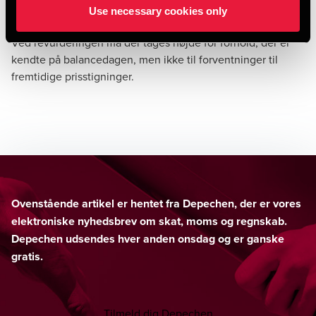
anlægsaktiver, der opskrives til dagsværdi, såfremt der er
Use necessary cookies only
indikationer på, at restværdien har ændret sig væsentligt.
Ved revurderingen må der tages højde for forhold, der er
kendte på balancedagen, men ikke til forventninger til
fremtidige prisstigninger.
Ovenstående artikel er hentet fra Depechen, der er vores
elektroniske nyhedsbrev om skat, moms og regnskab.
Depechen udsendes hver anden onsdag og er ganske
gratis.
Tilmeld dig Depechen