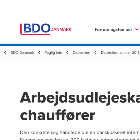
Forretningstemaer
DANMARK
BDO Danmark
Faglig info
Depechen
Depechen artikler 2015
Arbejdsudlejesk
chauffører
Den konkrete sag handlede om en danskbaseret interna
Europa, og som har ca. 300 lastbiler indregistreret på