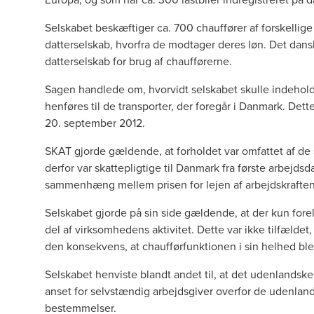
Selskabet beskæftiger ca. 700 chauffører af forskellige 
datterselskab, hvorfra de modtager deres løn. Det dans
datterselskab for brug af chaufførerne.
Sagen handlede om, hvorvidt selskabet skulle indeholde
henføres til de transporter, der foregår i Danmark. Det
20. september 2012.
SKAT gjorde gældende, at forholdet var omfattet af de 
derfor var skattepligtige til Danmark fra første arbejdsd
sammenhæng mellem prisen for lejen af arbejdskraften
Selskabet gjorde på sin side gældende, at der kun forel
del af virksomhedens aktivitet. Dette var ikke tilfæld
den konsekvens, at chaufførfunktionen i sin helhed ble
Selskabet henviste blandt andet til, at det udenlandske 
anset for selvstændig arbejdsgiver overfor de udenlandsk
bestemmelser.