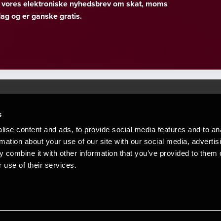
er vores elektroniske nyhedsbrev om skat, moms
g og er ganske gratis.
s
Mennesker, der hjæ
torsteder
ise content and ads, to provide social media features and to an
Vi mener, at enestående rådgivning
rmation about your use of our site with our social media, advertis
emap
 combine it with other information that you’ve provided to them o
stleblower
 use of their services.
Opens in a new window/tab
Copyright © 2026 BDO Statsautoriseret Re
Opens in a new window/tab
Opens in a new win
Opens in a 
er medlem af BDO International Limited - 
BDO-netværk bestående af uafhængige me
medlemsfirmaerne. BDO i Danmark besk
netværk har ca. 95.000 medarbejdere i 1