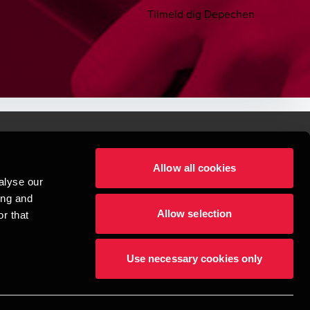
Tilmeld dig Depechen
Allow all cookies
lper mennesker
alyse our
 begynder med at opbygge enestående relationer.
ing and
Allow selection
r that
visionspartnerselskab, en danskejet rådgivnings- og revisionsvirksomhed, 
dow/tab
new window/tab
et UK-baseret selskab med begrænset hæftelse - og del af det internationale 
Use necessary cookies only
dlemsfirmaer. BDO er varemærke for både BDO-netværket og for alle BDO 
æftiger mere end 1.800 medarbejdere, mens det verdensomspændende BDO-
69 lande. CVR: 45719375