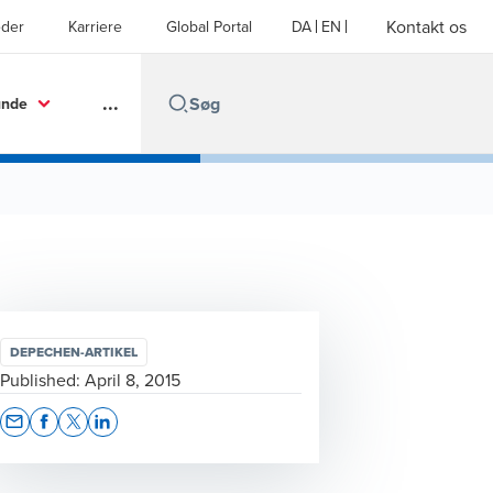
Kontakt os
der
Karriere
Global Portal
DA
EN
...
unde
DEPECHEN-ARTIKEL
Published:
April 8, 2015
Opens In A New Window/tab
Opens In A New Window/tab
Opens In A New Window/tab
Opens In A New Window/tab