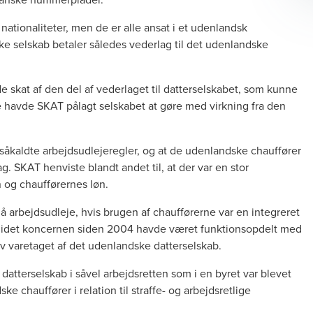
nationaliteter, men de er alle ansat i et udenlandsk
ke selskab betaler således vederlag til det udenlandske
 skat af den del af vederlaget til datterselskabet, som kunne
te havde SKAT pålagt selskabet at gøre med virkning fra den
såkaldte arbejdsudlejeregler, og at de udenlandske chauffører
ag. SKAT henviste blandt andet til, at der var en stor
 og chaufførernes løn.
å arbejdsudleje, hvis brugen af chaufførerne var en integreret
et, idet koncernen siden 2004 havde været funktionsopdelt med
v varetaget af det udenlandske datterselskab.
datterselskab i såvel arbejdsretten som i en byret var blevet
e chauffører i relation til straffe- og arbejdsretlige