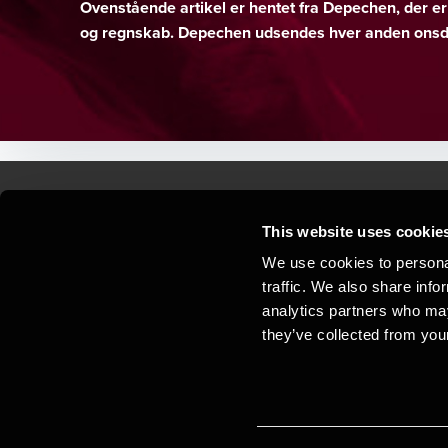
Ovenstående artikel er hentet fra Depechen, der 
og regnskab. Depechen udsendes hver anden onsda
This website uses cookie
Kontakt os
Kon
We use cookies to personal
traffic. We also share info
Juridisk og privatliv
Sit
analytics partners who may
Support
Whi
they’ve collected from your
Cookiepolitik