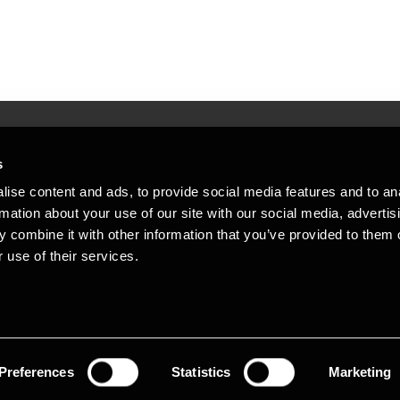
s
Mennesker, der hjæ
torsteder
ise content and ads, to provide social media features and to an
Vi mener, at enestående rådgivning
rmation about your use of our site with our social media, advertis
emap
 combine it with other information that you’ve provided to them o
stleblower
 use of their services.
Opens in a new window/tab
Copyright © 2026 BDO Statsautoriseret Re
Opens in a new window/tab
Opens in a new win
Opens in a 
er medlem af BDO International Limited - 
BDO-netværk bestående af uafhængige me
medlemsfirmaerne. BDO i Danmark besk
netværk har ca. 95.000 medarbejdere i 1
Preferences
Statistics
Marketing