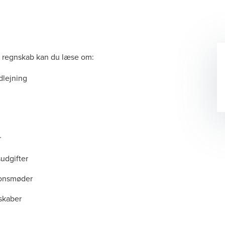
g regnskab kan du læse om:
dlejning
r
udgifter
ionsmøder
skaber