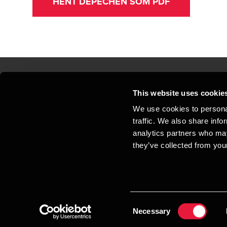
HENT DEPECHEN SOM PDF
This website uses cookie
Kontakt os
Kon
We use cookies to personal
traffic. We also share info
Juridisk og privatliv
Sit
analytics partners who may
Support
Whi
they’ve collected from your
Cookiepolitik
Consent
Necessary
Selection