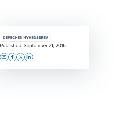
DEPECHEN NYHEDSBREV
Published:
September 21, 2016
Opens In A New Window/tab
Opens In A New Window/tab
Opens In A New Window/tab
Opens In A New Window/tab