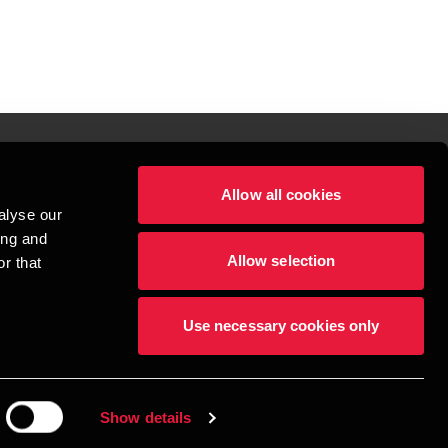
Allow all cookies
lper mennesker
alyse our
 begynder med at opbygge enestående relationer.
ing and
Allow selection
r that
visionspartnerselskab, en danskejet rådgivnings- og revisionsvirksomhed, 
dow/tab
new window/tab
et UK-baseret selskab med begrænset hæftelse - og del af det internationale 
Use necessary cookies only
dlemsfirmaer. BDO er varemærke for både BDO-netværket og for alle BDO 
æftiger mere end 1.800 medarbejdere, mens det verdensomspændende BDO-
69 lande. CVR: 45719375
Show details