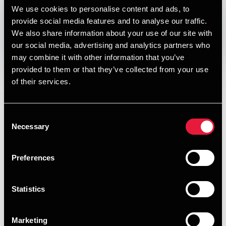
DEPECHEN NYHEDSBREV
We use cookies to personalise content and ads, to
Published:
December 3, 2014
provide social media features and to analyse our traffic.
We also share information about your use of our site with
our social media, advertising and analytics partners who
Opens In A New Window/tab
Opens In A New Window/tab
Opens In A New Window/tab
Opens In A New Window/tab
may combine it with other information that you’ve
provided to them or that they’ve collected from your use
I denne udgave af vores nyhedsbrev om skat, moms og
of their services.
regnskab kan du læse om:
Selvstændiges indskud på ratepensioner
Consent
Aldersopsparing – investering i ikke-børsnoterede
Necessary
Selection
aktier
Husstandsvindmøller på blandede ejendomme
Preferences
Firmabilbeskatning – tilsidesættelse af
Statistics
kørselsregnskab
Hovedaktionærers udlån til eget selskab - 2
Marketing