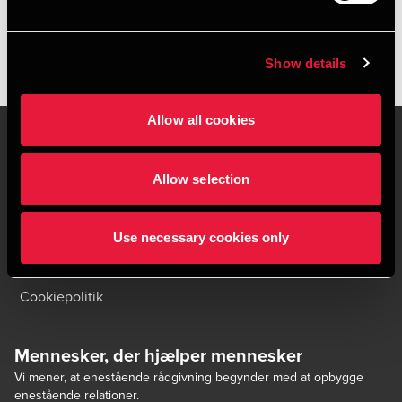
HENT PUBLIKATION
Show details
Allow all cookies
Allow selection
Kontakt os
Kontorsteder
Juridisk og privatliv
Sitemap
Use necessary cookies only
Support
Whistleblower
Cookiepolitik
Mennesker, der hjælper mennesker
Vi mener, at enestående rådgivning begynder med at opbygge
enestående relationer.