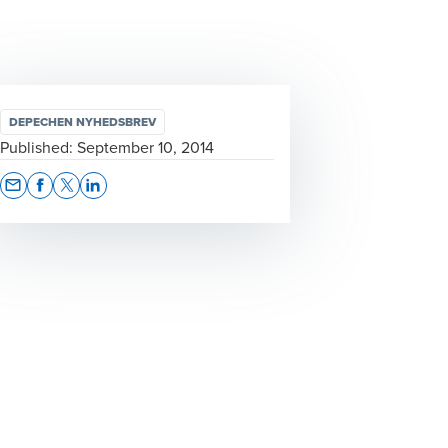
DEPECHEN NYHEDSBREV
Published:
September 10, 2014
Opens In A New Window/tab
Opens In A New Window/tab
Opens In A New Window/tab
Opens In A New Window/tab