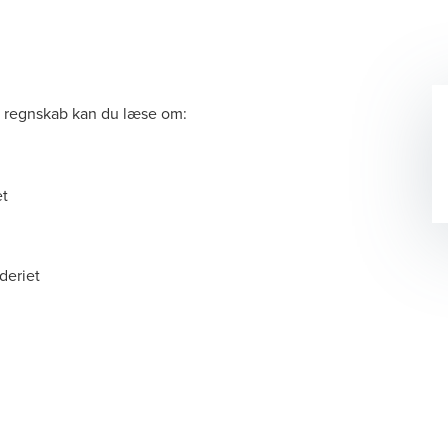
g regnskab kan du læse om:
et
deriet