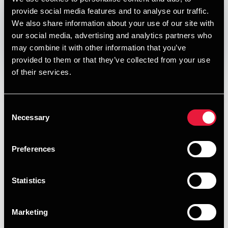
DEPECHEN NYHEDSBREV
provide social media features and to analyse our traffic.
Published:
May 8, 2013
We also share information about your use of our site with
our social media, advertising and analytics partners who
may combine it with other information that you’ve
Opens In A New Window/tab
Opens In A New Window/tab
Opens In A New Window/tab
Opens In A New Window/tab
provided to them or that they’ve collected from your use
I denne udgave af vores nyhedsbrev om skat, moms og
of their services.
regnskab kan du læse om:
Skattefradrag ved vedligeholdelse af
Consent
udlejningssommerhuse
Necessary
Selection
Lønsumsafgift i virksomheder med skævt regnskabsår
Preferences
Momsfradrag af udgifter til over-arbejdsbespisning
Pas på lokale momsregler ved monteringsarbejder i
Statistics
udlandet
Marketing
HENT PUBLIKATION