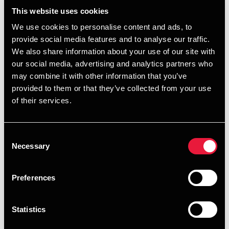
økonomiske forhold
This website uses cookies
Er selskabet underlagt regulatoriske krav efter
We use cookies to personalise content and ads, to
forsyningslovgivningen, er det vigtigt hurtigt at få
provide social media features and to analyse our traffic.
bestyrelsen sat ind i, hvilken betydning det har for
We also share information about your use of our site with
selskabet og den løbende økonomi – fx i forhold til
our social media, advertising and analytics partners who
likviditet, lånemuligheder m.v. Her spiller de selskabsretlige
may combine it with other information that you’ve
forhold også ind. Ud over begrænsninger som følge af
provided to them or that they’ve collected from your use
forsyningslovgivningen kan der også være begrænsninger
of their services.
for låneoptag, hvis selskabet er kommunalt ejet eller
afhængigt af kommunal garanti.
Consent
Også uden for forsyningsområdet kan der være særlige
Necessary
Selection
økonomiske begrænsninger, som det er væsentligt at være
opmærksom på, fx hvis selskabet er en fond, selvejende
Preferences
institution m.v.
Vi anbefaler også, at bestyrelsen og direktionen afstemmer
forventninger til rapportering, budgetopfølgning m.v. Det
Statistics
kan med fordel indarbejdes i årshjulet.