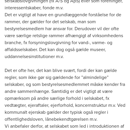
selskabslovgivningen (fx A/S og ApS) eller som foreninger,
interessentskaber, fonde m.v.
Det er vigtigt at have en grundlæggende forståelse for de
rammer, der gælder for det selskab, man som
bestyrelsesmedlem har ansvar for. Derudover vil der ofte
være særlige retslige rammer afhængigt af virksomhedens
branche, fx forsyningslovgivning for vand-, varme- og
affaldsselskaber. Det kan dog også gælde museer,
uddannelsesinstitutioner m.v.
Det er ofte her, det kan blive svært, fordi der kan gælde
regler, som ikke gør sig gældende for ”almindelige”
selskaber, og som bestyrelsesmedlemmet måske kender fra
andre sammenhænge. Samtidig er det vigtigt at være
opmærksom på andre særlige forhold i selskabet, fx
vedtægter, ejeraftaler, ejerforhold, koncernstruktur m.v. Ved
kommunalt ejerskab gælder der typisk også regler i
offentlighedsloven, lånebekendtgørelsen m.v.
Vi anbefaler derfor, at selskabet som led i introduktionen af