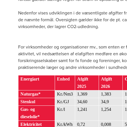
Nedenfor vises udviklingen i de væsentligste afgifter f
de nævnte formål. Oversigten gælder ikke for de pt. c
virksomheder, der lagrer CO2-udledning.
For virksomheder og organisationer mv., som enten er f
aktivitet, vil nedsættelsen af elafgiften medføre en øk
forsikringsselskaber samt for fx fonde og foreninger, k
praktiserende læger og andre virksomheder i sundhed
Energiart
Enhed
Afgift
Afgift
G
2025
2026
Naturgas*
Kr./Nm3
1,369
1,383
Stenkul
Kr./GJ
34,60
34,9
Gas- og
Kr./l
1,241
1,254
dieselolie*
Elektricitet
Kr./kWh
0,72
0,008