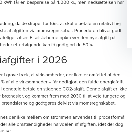
500 kWh får en besparelse på 4.000 kr., men nedsættelsen har
ing, da de slipper for først at skulle betale en relativt høj
 meste af afgiften via momsregnskabet. Proceduren bliver godt
elige satser. Elselskaberne opkræver den nye afgift på
heder efterfølgende kan få godtgjort de 50 %.
fgifter i 2026
 i grove træk, at virksomheder, der ikke er omfattet af den
 % af alle virksomheder – får godtgjort den fulde energiafgift
il gengæld betale en stigende CO2-afgift. Denne afgift er ikke
le brændsler, og kommer frem mod 2030 til at veje tungere og
er brændslerne og godtgøres delvist via momsregnskabet.
kelnes der ikke mellem om strømmen anvendes til procesformål
nder alle omstændigheder halvdelen af afgiften, idet der dog
lbiler.