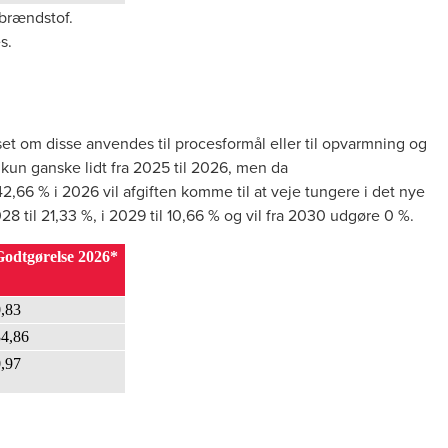
rbrændstof.
es.
nset om disse anvendes til procesformål eller til opvarmning og
kun ganske lidt fra 2025 til 2026, men da
,66 % i 2026 vil afgiften komme til at veje tungere i det nye
8 til 21,33 %, i 2029 til 10,66 % og vil fra 2030 udgøre 0 %.
Godtgørelse 2026*
,83
34,86
,97