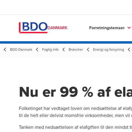
Forretningstemaer
DANMARK
BDO Danmark
Faglig info
Brancher
Energi og forsyning
Nu er 99 % af el
Folketinget har vedtaget loven om nedsættelse af elafgi
til de helt eller delvist momsfrie virksomheder, men 
Tanken med nedsættelsen af elafgiften til den mindst t