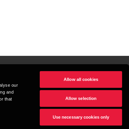
Allow all cookies
lper mennesker
alyse our
 begynder med at opbygge enestående relationer.
ing and
Allow selection
r that
visionspartnerselskab, en danskejet rådgivnings- og revisionsvirksomhed, 
dow/tab
new window/tab
et UK-baseret selskab med begrænset hæftelse - og del af det internationale 
Use necessary cookies only
dlemsfirmaer. BDO er varemærke for både BDO-netværket og for alle BDO 
æftiger mere end 1.800 medarbejdere, mens det verdensomspændende BDO-
69 lande. CVR: 45719375