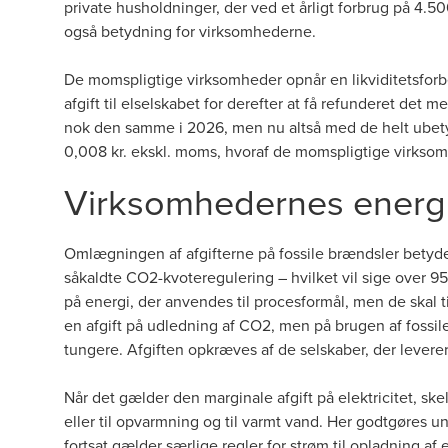
private husholdninger, der ved et årligt forbrug på 4.
også betydning for virksomhederne.
De momspligtige virksomheder opnår en likviditetsforbedr
afgift til elselskabet for derefter at få refunderet det
nok den samme i 2026, men nu altså med de helt ubetyd
0,008 kr. ekskl. moms, hvoraf de momspligtige virksom
Virksomhedernes energia
Omlægningen af afgifterne på fossile brændsler betyder
såkaldte CO2-kvoteregulering – hvilket vil sige over 95
på energi, der anvendes til procesformål, men de skal t
en afgift på udledning af CO2, men på brugen af fossi
tungere. Afgiften opkræves af de selskaber, der lever
Når det gælder den marginale afgift på elektricitet, s
eller til opvarmning og til varmt vand. Her godtgøres u
fortsat gælder særlige regler for strøm til opladning af e