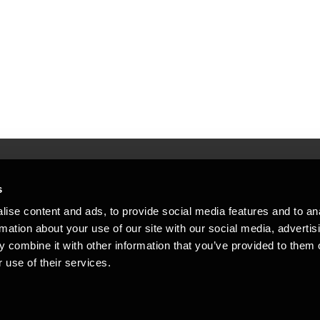
s
Mennesker, der hjæ
torsteder
ise content and ads, to provide social media features and to an
Vi mener, at enestående rådgivning
rmation about your use of our site with our social media, advertis
emap
 combine it with other information that you’ve provided to them o
stleblower
 use of their services.
Opens in a new window/tab
Copyright © 2026 BDO Statsautoriseret Re
Opens in a new window/tab
Opens in a new win
Opens in a 
er medlem af BDO International Limited - 
BDO-netværk bestående af uafhængige me
medlemsfirmaerne. BDO i Danmark besk
netværk har ca. 95.000 medarbejdere i 1