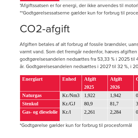
*Afgiftssatsen er for energi, der ikke anvendes til moto
**Godtgørelsessatserne gælder kun for forbrug til proc
CO2-afgift
Afgiften betales af alt forbrug af fossile brændsler, ua
varmt vand. Som det fremgår nedenfor, hæves afgiften 
godtgørelsesandelen nedsættes fra 53,33 % i 2025 til 42
år. Godtgørelsesandelen nedsættes i 2027 til 32 %, i 202
Energiart
Enhed
Afgift
Afgift
2025
2026
Naturgas
Kr./Nm3
1,922
1,942
0
Stenkul
Kr./GJ
80,9
81,7
Gas- og dieselolie
Kr./l
2,261
2,284
0
*Godtgørelse gælder kun for forbrug til procesformål