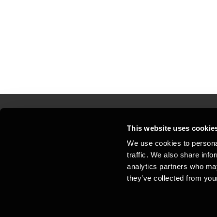
This website uses cookie
Kontakt os
Kon
We use cookies to personal
traffic. We also share info
Juridisk og privatliv
Sit
analytics partners who may
Support
Whi
they’ve collected from your
Cookiepolitik