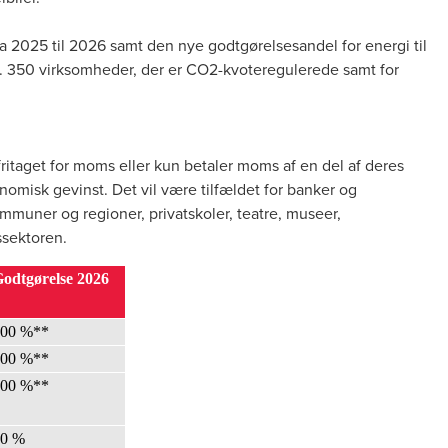
ra 2025 til 2026 samt den nye godtgørelsesandel for energi til
a. 350 virksomheder, der er CO2-kvoteregulerede samt for
ritaget for moms eller kun betaler moms af en del af deres
onomisk gevinst. Det vil være tilfældet for banker og
ommuner og regioner, privatskoler, teatre, museer,
ssektoren.
odtgørelse 2026
100 %**
100 %**
100 %**
50 %