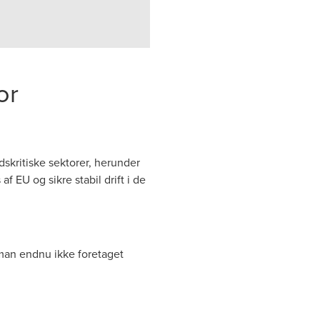
or
skritiske sektorer, herunder
 EU og sikre stabil drift i de
 man endnu ikke foretaget