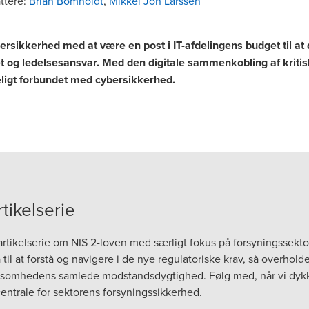
ttere
:
Brian Bomholdt
,
Mikkel Jon Larssen
rsikkerhed med at være en post i IT-afdelingens budget til at
et og ledelsesansvar. Med den digitale sammenkobling af kritisk
ligt forbundet med cybersikkerhed.
ikelserie
rtikelserie om NIS 2-loven med særligt fokus på forsyningssekto
til at forstå og navigere i de nye regulatoriske krav, så overhold
virksomhedens samlede modstandsdygtighed. Følg med, når vi dyk
centrale for sektorens forsyningssikkerhed.