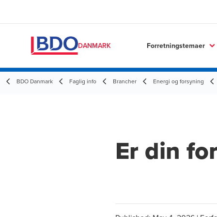
Forretningstemaer
DANMARK
BDO Danmark
Faglig info
Brancher
Energi og forsyning
Er din fo