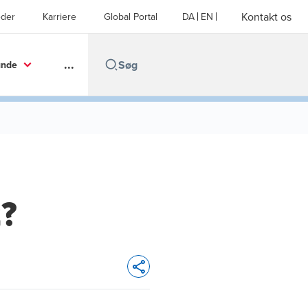
Kontakt os
der
Karriere
Global Portal
DA
EN
...
unde
2?
Opens In A New Window/tab