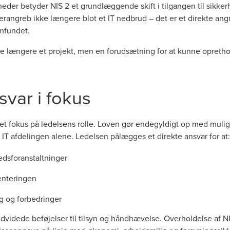
der betyder NIS 2 et grundlæggende skift i tilgangen til sikker
berangreb ikke længere blot et IT nedbrud – det er et direkte angr
amfundet.
 længere et projekt, men en forudsætning for at kunne oprethol
var i fokus
et fokus på ledelsens rolle. Loven gør endegyldigt op med muli
l IT afdelingen alene. Ledelsen pålægges et direkte ansvar for at:
dsforanstaltninger
enteringen
g og forbedringer
videde beføjelser til tilsyn og håndhævelse. Overholdelse af NI