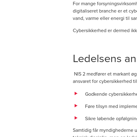
For mange forsyningsvirksomhe
digitaliseret branche er et cy
vand, varme eller energi til s
Cybersikkerhed er dermed ikke
Ledelsens ans
NIS 2 medfører et markant øg
ansvaret for cybersikkerhed ti
Godkende cybersikkerhe
Føre tilsyn med implem
Sikre løbende opfølgnin
Samtidig får myndighederne ud