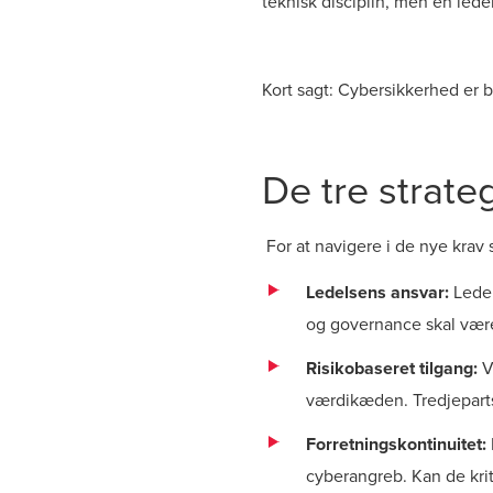
teknisk disciplin, men en led
Kort sagt: Cybersikkerhed er bl
De tre strateg
For at navigere i de nye krav s
Ledelsens ansvar:
Ledel
og governance skal være 
Risikobaseret tilgang:
V
værdikæden. Tredjepartsl
Forretningskontinuitet:
cyberangreb. Kan de krit