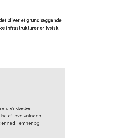
 det bliver et grundlæggende
e infrastrukturer er fysisk
ren. Vi klæder
else af lovgivningen
ker ned i emner og