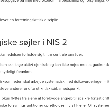
elsesopgave på linje med økonomi, arbejdsmiljø og forsyningssik
evet en forretningskritisk disciplin.
iske søjler i NIS 2
kal ledelsen forholde sig til tre centrale områder:
sen skal tage aktivt ejerskab og kan ikke nøjes med at godkende 
tydeligt forankret.
irksomheden skal arbejde systematisk med risikovurderinger – ik
everandører er ofte et kritisk sårbarhedspunkt.
Fokus flyttes fra alene at forebygge angreb til at sikre fortsat drif
iske forsyningsfunktioner opretholdes, hvis IT- eller OT systeme