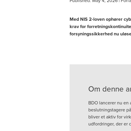
Published:
May 4, 2026
|
Forfa
Med NIS 2-loven ophører cybe
krav for forretningskontinuit
forsyningssikkerhed nu uløse
Om denne art
BDO lancerer nu en a
beslutningstagere på 
bliver et aktiv for 
udfordringer, der er 