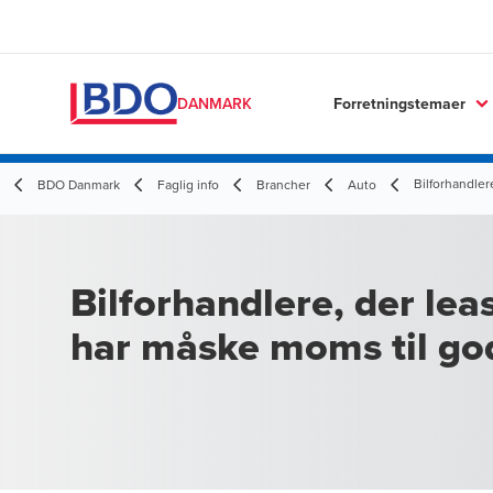
Forretningstemaer
DANMARK
Bilforhandler
BDO Danmark
Faglig info
Brancher
Auto
Bilforhandlere, der lea
har måske moms til go