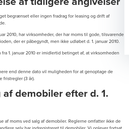
se af tidligere angivelser
et begrænset eller ingen fradrag for leasing og drift af
de.
anuar 2010, har virksomheder, der har moms til gode, tilsvarende
oden, der er påbegyndt, men ikke udløbet d. 1. januar 2010.
fra 1. januar 2010 er imidlertid betinget af, at virksomheden
ere end denne dato vil muligheden for at genoptage de
fristregler (3 år).
 af demobiler efter d. 1.
relse af moms ved salg af demobiler. Reglerne omfatter ikke de
lere selv har indregistreret til demobiler. Vi oplever fortsat