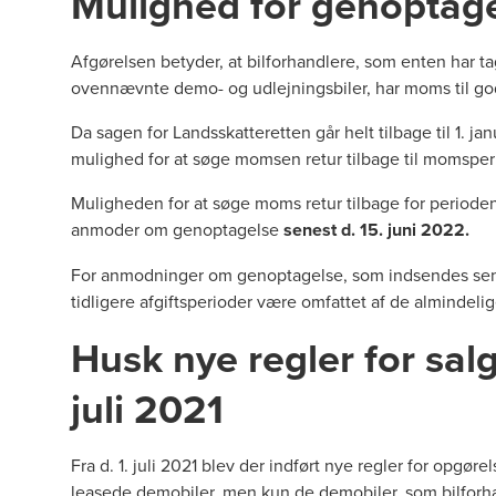
Mulighed for genoptagel
Afgørelsen betyder, at bilforhandlere, som enten har tag
ovennævnte demo- og udlejningsbiler, har moms til go
Da sagen for Landsskatteretten går helt tilbage til 1. j
mulighed for at søge momsen retur tilbage til momsperi
Muligheden for at søge moms retur tilbage for perioden 
anmoder om genoptagelse
senest d. 15. juni 2022.
For anmodninger om genoptagelse, som indsendes sen
tidligere afgiftsperioder være omfattet af de almindelige 
Husk nye regler for salg
juli 2021
Fra d. 1. juli 2021 blev der indført nye regler for opgø
leasede demobiler, men kun de demobiler, som bilforhand