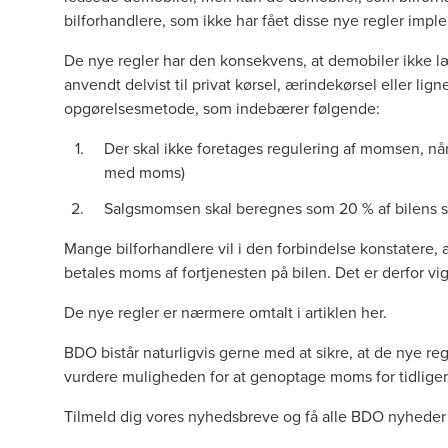
bilforhandlere, som ikke har fået disse nye regler impl
De nye regler har den konsekvens, at demobiler ikke 
anvendt delvist til privat kørsel, ærindekørsel eller l
opgørelsesmetode, som indebærer følgende:
Der skal ikke foretages regulering af momsen, når
med moms)
Salgsmomsen skal beregnes som 20 % af bilens sal
Mange bilforhandlere vil i den forbindelse konstatere, 
betales moms af fortjenesten på bilen. Det er derfor vi
De nye regler er nærmere omtalt i artiklen
her
.
BDO bistår naturligvis gerne med at sikre, at de nye re
vurdere muligheden for at genoptage moms for tidliger
Tilmeld dig vores nyhedsbreve og få alle BDO nyheder 