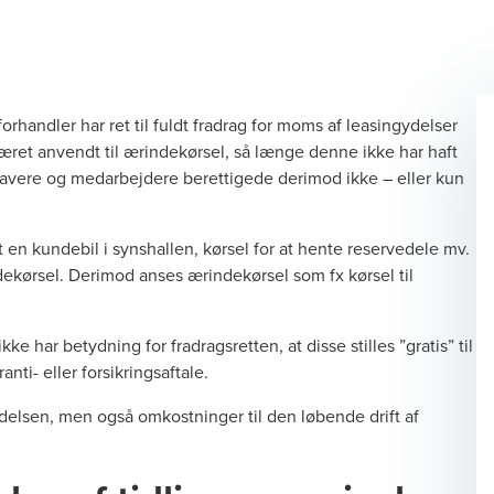
lforhandler har ret til fuldt fradrag for moms af leasingydelser
æret anvendt til ærindekørsel, så længe denne ikke har haft
indehavere og medarbejdere berettigede derimod ikke – eller kun
t en kundebil i synshallen, kørsel for at hente reservedele mv.
ekørsel. Derimod anses ærindekørsel som fx kørsel til
ke har betydning for fradragsretten, at disse stilles ”gratis” til
nti- eller forsikringsaftale.
gydelsen, men også omkostninger til den løbende drift af