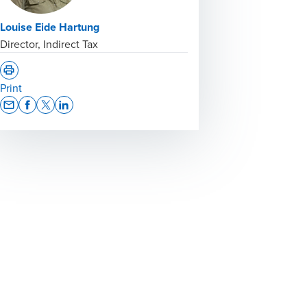
Louise Eide Hartung
Director, Indirect Tax
Print
Opens In A New Window/tab
Opens In A New Window/tab
Opens In A New Window/tab
Opens In A New Window/tab