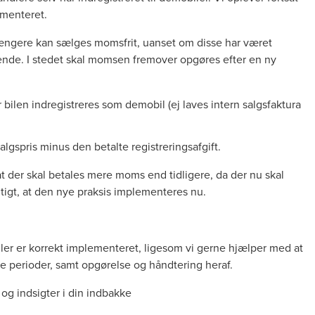
ementeret.
længere kan sælges momsfrit, uanset om disse har været
ignende. I stedet skal momsen fremover opgøres efter en ny
 bilen indregistreres som demobil (ej laves intern salgsfaktura
gspris minus den betalte registreringsafgift.
at der skal betales mere moms end tidligere, da der nu skal
gtigt, at den nye praksis implementeres nu.
gler er korrekt implementeret, ligesom vi gerne hjælper med at
e perioder, samt opgørelse og håndtering heraf.
og indsigter i din indbakke