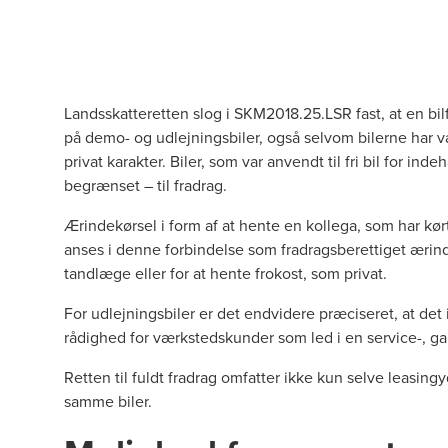
Landsskatteretten slog i
SKM2018.25.LSR
fast, at en bi
på demo- og udlejningsbiler, også selvom bilerne har v
privat karakter. Biler, som var anvendt til fri bil for 
begrænset – til fradrag.
Ærindekørsel i form af at hente en kollega, som har kør
anses i denne forbindelse som fradragsberettiget ærind
tandlæge eller for at hente frokost, som privat.
For udlejningsbiler er det endvidere præciseret, at det ik
rådighed for værkstedskunder som led i en service-, gara
Retten til fuldt fradrag omfatter ikke kun selve leasin
samme biler.