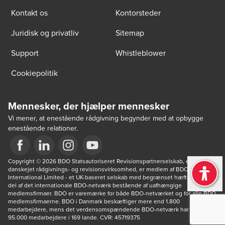
Kontakt os
Kontorsteder
Juridisk og privatliv
Sitemap
Support
Whistleblower
Cookiepolitik
Mennesker, der hjælper mennesker
Vi mener, at enestående rådgivning begynder med at opbygge
enestående relationer.
Opens in a new window/tab
Copyright © 2026 BDO Statsautoriseret Revisionspartnerselskab, en 
Opens in a new window/tab
Opens in a new window/tab
Opens in a new window/tab
danskejet rådgivnings- og revisionsvirksomhed, er medlem af BDO 
International Limited - et UK-baseret selskab med begrænset hæftelse - og 
del af det internationale BDO-netværk bestående af uafhængige 
medlemsfirmaer. BDO er varemærke for både BDO-netværket og for alle BDO 
medlemsfirmaerne. BDO i Danmark beskæftiger mere end 1.800 
medarbejdere, mens det verdensomspændende BDO-netværk har ca. 
95.000 medarbejdere i 169 lande. CVR: 45719375