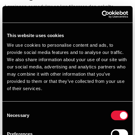
Løsningen er modulær og kan tilpasses den enkelte
kommunes behov. I kan anvende Den Mellemkommunale
Assistent på alle mellemkommunale områder – eller starte
med udvalgte områder og udvide over tid. Løsningen kan
vokse i takt med jeres behov, uden at I skal starte forfra.
This website uses cookies
We use cookies to personalise content and ads, to
provide social media features and to analyse our traffic.
Fuldstændighed – uden
We also share information about your use of our site with
unødigt ressourceforbrug
our social media, advertising and analytics partners who
may combine it with other information that you’ve
Mange kommuner oplever, at arbejdet med fuldstændighed
provided to them or that they’ve collected from your use
på det mellemkommunale område er meget
of their services.
ressourcekrævende, hvis det håndteres manuelt. Den
Mellemkommunale Assistent gør det muligt at arbejde
mere effektivt og proaktivt.
Consent
Erfaringen viser, at investeringen i løsningen ofte tjener sig
Necessary
Selection
selv hjem gennem:
øget fuldstændighed
Preferences