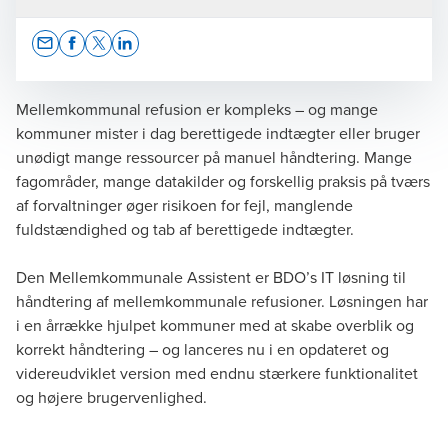
Opens In A New Window/tab
Opens In A New Window/tab
Opens In A New Window/tab
Opens In A New Window/tab
Mellemkommunal refusion er kompleks – og mange
kommuner mister i dag berettigede indtægter eller bruger
unødigt mange ressourcer på manuel håndtering. Mange
Pernille Nielherdt Kjerulff
fagområder, mange datakilder og forskellig praksis på tværs
af forvaltninger øger risikoen for fejl, manglende
Partner, Advisory
fuldstændighed og tab af berettigede indtægter.
Den Mellemkommunale Assistent er BDO’s IT løsning til
håndtering af mellemkommunale refusioner. Løsningen har
i en årrække hjulpet kommuner med at skabe overblik og
korrekt håndtering – og lanceres nu i en opdateret og
videreudviklet version med endnu stærkere funktionalitet
og højere brugervenlighed.