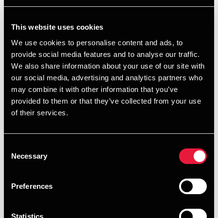
administration
Vores beregningsmodel følger gældende lovgivning og
This website uses cookies
bygger på BDO’s faglige viden og en gennemprøvet
We use cookies to personalise content and ads, to
metodik. Det betyder, at kommunen kun skal indtaste få
provide social media features and to analyse our traffic.
oplysninger – for eksempel opdaterede børnetal. Resten
We also share information about your use of our site with
klarer modellen automatisk.
our social media, advertising and analytics partners who
may combine it with other information that you’ve
Vores model kan hjælpe jer med at:
provided to them or that they’ve collected from your use
Foretage en korrekt og gennemskuelig opgørelse af
of their services.
minimumsnormeringer.
Sikre, at opgørelsen tager højde for den ændrede
Consent
Necessary
metode vedrørende ledelse i dagtilbud fra 1. januar
Selection
2027.
Preferences
Skabe en ensartet og genanvendelig
beregningsramme, som kan bruges år efter år.
Statistics