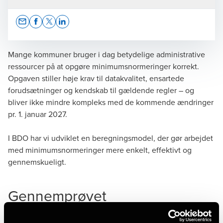
Opens In A New Window/tab
Opens In A New Window/tab
Opens In A New Window/tab
Opens In A New Window/tab
Mange kommuner bruger i dag betydelige administrative
ressourcer på at opgøre minimumsnormeringer korrekt.
Opgaven stiller høje krav til datakvalitet, ensartede
Rikke Mejdahl Bøjlesen
forudsætninger og kendskab til gældende regler – og
bliver ikke mindre kompleks med de kommende ændringer
Director
pr. 1. januar 2027.
I BDO har vi udviklet en beregningsmodel, der gør arbejdet
med minimumsnormeringer mere enkelt, effektivt og
gennemskueligt.
Julie Kirstine Birch
Manager, Advisory
Gennemprøvet
beregningsmodel med minimal