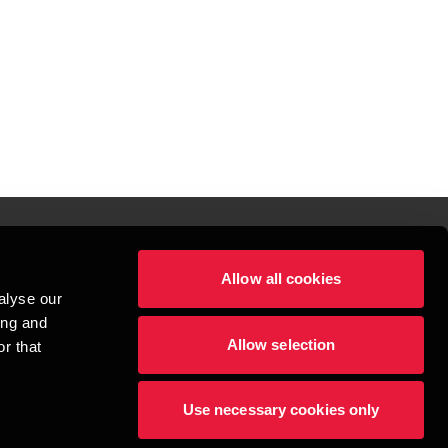
Allow all cookies
lper mennesker
alyse our
 begynder med at opbygge enestående relationer.
ing and
Allow selection
r that
visionspartnerselskab, en danskejet rådgivnings- og revisionsvirksomhed, 
dow/tab
new window/tab
et UK-baseret selskab med begrænset hæftelse - og del af det internationale 
Use necessary cookies only
dlemsfirmaer. BDO er varemærke for både BDO-netværket og for alle BDO 
æftiger mere end 1.800 medarbejdere, mens det verdensomspændende BDO-