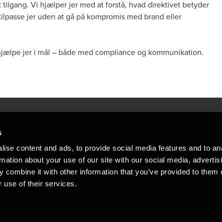
k tilgang. Vi hjælper jer med at forstå, hvad direktivet betyder
tilpasse jer uden at gå på kompromis med brand eller
 hjælpe jer i mål – både med compliance og kommunikation.
s
Mennesker, der hjæ
torsteder
ise content and ads, to provide social media features and to an
Vi mener, at enestående rådgivning
rmation about your use of our site with our social media, advertis
emap
 combine it with other information that you’ve provided to them o
stleblower
 use of their services.
Opens in a new window/tab
Copyright © 2026 BDO Statsautoriseret Re
Opens in a new window/tab
Opens in a new win
Opens in a 
er medlem af BDO International Limited - 
BDO-netværk bestående af uafhængige me
medlemsfirmaerne. BDO i Danmark besk