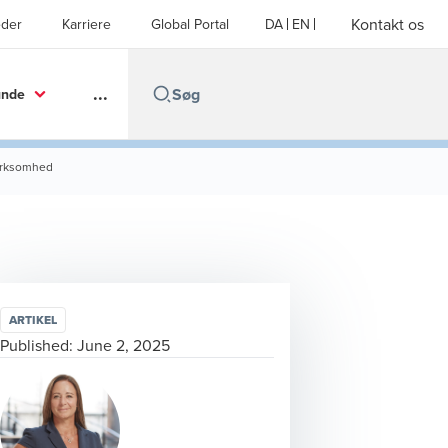
Kontakt os
der
Karriere
Global Portal
DA
EN
...
unde
virksomhed
ARTIKEL
Published:
June 2, 2025