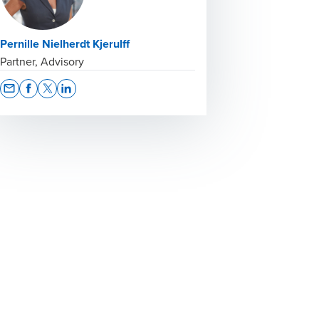
Pernille Nielherdt Kjerulff
Partner, Advisory
Opens In A New Window/tab
Opens In A New Window/tab
Opens In A New Window/tab
Opens In A New Window/tab