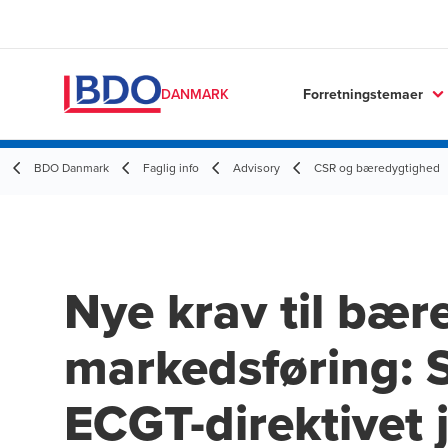
Forretningstemaer
DANMARK
BDO Danmark
Faglig info
Advisory
CSR og bæredygtighed
Nye krav til bær
markedsføring: 
ECGT-direktivet 