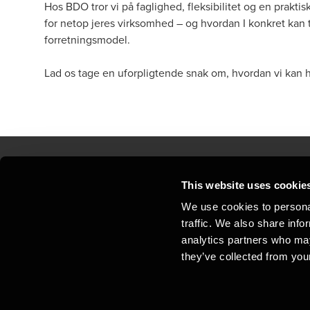
Hos BDO tror vi på faglighed, fleksibilitet og en praktis
for netop jeres virksomhed – og hvordan I konkret kan 
forretningsmodel.
Lad os tage en uforpligtende snak om, hvordan vi kan
This website uses cookie
Kontakt os
Kon
We use cookies to personal
traffic. We also share info
Juridisk og privatliv
Sit
analytics partners who may
Support
Whi
they’ve collected from your
Cookiepolitik