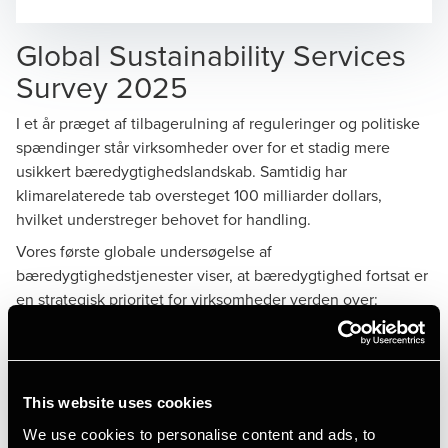
Opens In A New Window/tab
Opens In A New Window/tab
Opens In A New Window/tab
Opens In A New Window/tab
Global Sustainability Services
Survey 2025
Pernille Nielherdt Kjerulff
I et år præget af tilbagerulning af reguleringer og politiske
spændinger står virksomheder over for et stadig mere
Partner, Advisory
usikkert bæredygtighedslandskab. Samtidig har
klimarelaterede tab oversteget 100 milliarder dollars,
hvilket understreger behovet for handling.
Vores første globale undersøgelse af
bæredygtighedstjenester viser, at bæredygtighed fortsat er
en strategisk prioritet for virksomheder verden over:
87 % af respondenterne siger, at bæredygtighed er
vigtig for deres forretningsstrategi
83 % rapporterer, at et integreret
This website uses cookies
bæredygtighedsprogram giver en konkurrencefordel
We use cookies to personalise content and ads, to