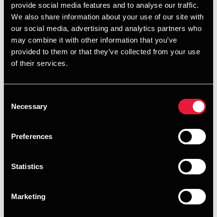
provide social media features and to analyse our traffic.
We also share information about your use of our site with
our social media, advertising and analytics partners who
may combine it with other information that you’ve
Rapporten undersøger:
provided to them or that they’ve collected from your use
of their services.
Regionale dynamikker – fra usikkerhed omkring
CSRD i Europa til kapitalbegrænsninger i Asien og
langsigtede versus kortsigtede pres i Latinamerika
Consent
Necessary
Selection
Strategiske indsigter – hvorfor virksomheder
fortsætter med at investere trods kortsigtede
Preferences
udfordringer
Statistics
Som en global organisation inden for professionelle
tjenester er vi dedikerede til at hjælpe vores kunder med at
navigere sikkert i et komplekst og omskifteligt miljø.
Marketing
Download hele rapporten for at få handlingsorienterede