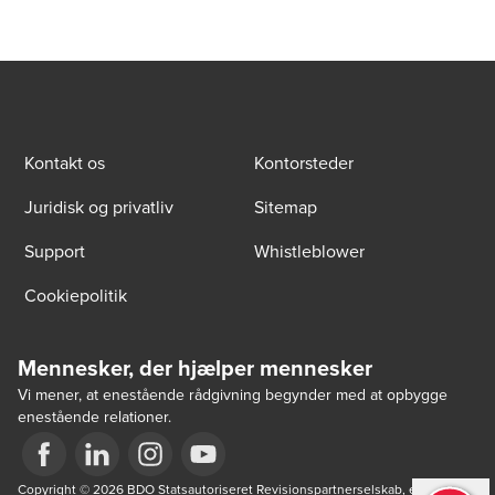
Kontakt os
Kontorsteder
Juridisk og privatliv
Sitemap
Support
Whistleblower
Cookiepolitik
Mennesker, der hjælper mennesker
Vi mener, at enestående rådgivning begynder med at opbygge
enestående relationer.
Opens in a new window/tab
Copyright © 2026 BDO Statsautoriseret Revisionspartnerselskab, en 
Opens in a new window/tab
Opens in a new window/tab
Opens in a new window/tab