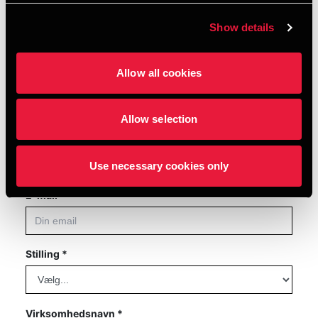
indsigter og se, hvordan virksomheder gør
bæredygtighed til en drivkraft for værdi og
Show details
modstandsdygtighed.
Allow all cookies
Fornavn *
Allow selection
Efternavn *
Use necessary cookies only
E-mail *
Stilling *
Virksomhedsnavn *