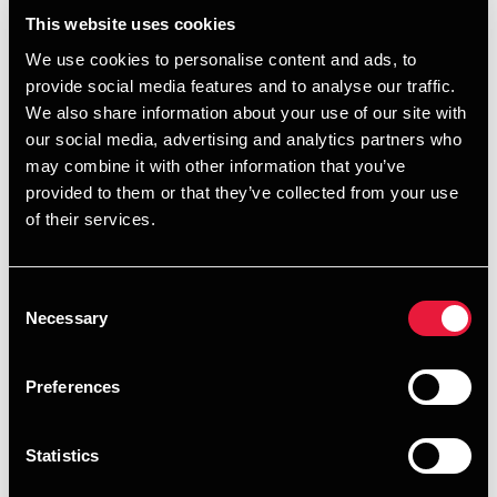
rummer derfor store potentialer
This website uses cookies
for at reducere CO₂-e
We use cookies to personalise content and ads, to
udledninger og klimaaftrykket
provide social media features and to analyse our traffic.
hvor fokus er på at:
We also share information about your use of our site with
our social media, advertising and analytics partners who
Analyse af kommunens fødevarer indkøb for at
may combine it with other information that you’ve
identificere potentialer.
provided to them or that they’ve collected from your use
of their services.
Ændrede menuplaner på både daginstitutions- og
skoleområdet, men også ældrebespisning.
Consent
Transport af fødevarer.
Necessary
Selection
Reducering af madspild.
Preferences
Viden og kompetencer hos de madprofessionelle i de
store køkkener.
Statistics
Kommunikation og implementering af forandringer i