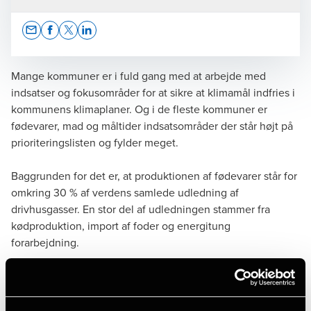
Opens In A New Window/tab
Opens In A New Window/tab
Opens In A New Window/tab
Opens In A New Window/tab
Mange kommuner er i fuld gang med at arbejde med
indsatser og fokusområder for at sikre at klimamål indfries i
kommunens klimaplaner. Og i de fleste kommuner er
Pernille Nielherdt Kjerulff
fødevarer, mad og måltider indsatsområder der står højt på
prioriteringslisten og fylder meget.
Partner, Advisory
Baggrunden for det er, at produktionen af fødevarer står for
omkring 30 % af verdens samlede udledning af
drivhusgasser. En stor del af udledningen stammer fra
kødproduktion, import af foder og energitung
forarbejdning.
Mette Toftegaard Rasmussen
Director
Kommunernes storkøkkener