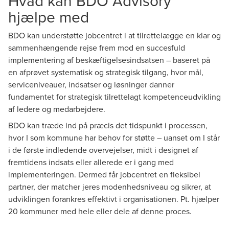
Hvad kan BDO Advisory
hjælpe med
BDO kan understøtte jobcentret i at tilrettelægge en klar og
sammenhængende rejse frem mod en succesfuld
implementering af beskæftigelsesindsatsen – baseret på
en afprøvet systematisk og strategisk tilgang, hvor mål,
serviceniveauer, indsatser og løsninger danner
fundamentet for strategisk tilrettelagt kompetenceudvikling
af ledere og medarbejdere.
BDO kan træde ind på præcis det tidspunkt i processen,
hvor I som kommune har behov for støtte – uanset om I står
i de første indledende overvejelser, midt i designet af
fremtidens indsats eller allerede er i gang med
implementeringen. Dermed får jobcentret en fleksibel
partner, der matcher jeres modenhedsniveau og sikrer, at
udviklingen forankres effektivt i organisationen. Pt. hjælper
20 kommuner med hele eller dele af denne proces.