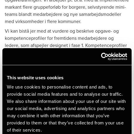
markant flere gruppeforløb for borgere, selvstyrende mini-
teams blandt medarbejdere og nye samarbejdsmodeller
med virksomheder i flere kommuner.
Vi kan bistå jer med at vurdere og beskrive opgave- og
kompetenceprofiler for fremtidens medarbejdere og
ledere, som afspejler designet i fase 1. Kompetenceprofiler
er et stærkt redskab til at kommunikere til og gå i dialog
med medarbejderne om fremtidens kompetencebehov - og
til at udmønte hvilken kompetenceudvikling, der skal
igangsættes.
This website uses cookies
Vi kan bistå jer med at gennemføre en kortlægning og
We use cookies to personalise content and ads, to
vurdering af, hvor der er behov for at prioritere
provide social media features and to analyse our traffic.
kompetenceudvikling og hvor mange og hvilke
We also share information about your use of our site with
medarbejdere, som skal deltage i de forskellige
our social media, advertising and analytics partners who
kompetenceudviklingsaktiviteter. Endelig kan vi bistå jer
may combine it with other information that you’ve
med at udarbejde en konkret plan for
provided to them or that they’ve collected from your use
kompetenceudviklings-, trænings- og læringsaktiviteter
of their services.
hen over de næste år.