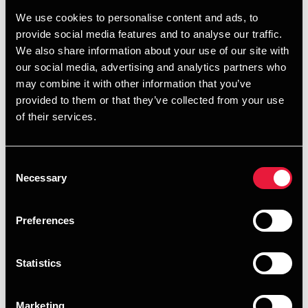
Kl. 16:45 – 17:45: Ejerens valg – Optimering mellem
We use cookies to personalise content and ads, to
privatøkonomi og virksomhedsøkonomi
provide social media features and to analyse our traffic.
We also share information about your use of our site with
Kl. 17:45 – 18:00: Afrunding i plenum
our social media, advertising and analytics partners who
may combine it with other information that you’ve
Kl. 18:00 – 19:00: Tapas, vin og networking
provided to them or that they’ve collected from your use
of their services.
Hvorfor deltage?
EjerlederForum er din mulighed for at få ny viden,
Consent
inspiration og sparring om vigtige strategiske beslutninger
Necessary
Selection
for din virksomhed og din rolle som ejer. Derudover er der
god mulighed for at netværke med andre ejerledere fra
Preferences
området.
Hvem kan deltage?
Statistics
Arrangementet er gratis og henvender sig til:
Ejerledere/ejerkredse for mellemstore og
Marketing