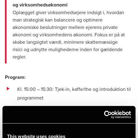
og virksomhedsøkonomi
Oplægget giver virksomhedsejere indsigt i, hvordan
man strategisk kan balancere og optimere
økonomiske beslutninger mellem ejerens private
økonomi og virksomhedens økonomi. Fokus er på at
skabe langsigtet værdi, minimere skattemæssige
risici og udnytte mulighederne inden for gældende
regler.
Program:
Kl. 15:00 – 15:30: Tjek-in, kaffe/the og introduktion til
programmet
Kl. 15:30 – 16:30: Family Business - Skab stærke
rammer for familie og forretning
Kl. 16:30 – 16:45: Kort pause og netværk
This website uses cookies