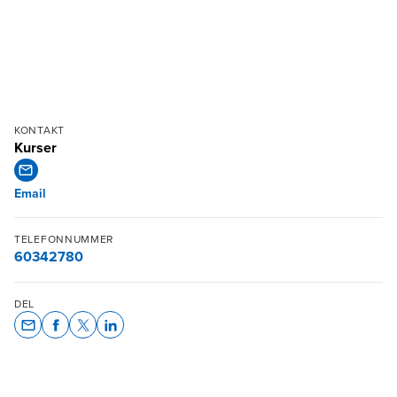
KONTAKT
Kurser
Email
TELEFONNUMMER
60342780
DEL
Opens In A New Window/tab
Opens In A New Window/tab
Opens In A New Window/tab
Opens In A New Window/tab