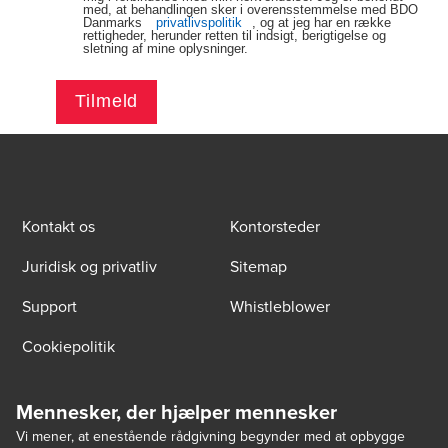
med, at behandlingen sker i overensstemmelse med BDO
Danmarks
privatlivspolitik
, og at jeg har en række
rettigheder, herunder retten til indsigt, berigtigelse og
sletning af mine oplysninger.
Tilmeld
Kontakt os
Kontorsteder
Juridisk og privatliv
Sitemap
Support
Whistleblower
Cookiepolitik
Mennesker, der hjælper mennesker
Vi mener, at enestående rådgivning begynder med at opbygge