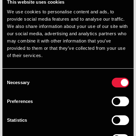
15.00.
This website uses cookies
We use cookies to personalise content and ads, to
provide social media features and to analyse our traffic.
Hvem kan deltage?
We also share information about your use of our site with
Arrangementet er forbeholdt kunder, samarbejdspartnere,
our social media, advertising and analytics partners who
medarbejdere og andre venner af huset med erfaring i
may combine it with other information that you’ve
længere ture på racercykel.
provided to them or that they’ve collected from your use
of their services.
Begrænset deltagerantal
Da deltagerantallet er begrænset, gør vi opmærksom på, at
indbydelsen er personlig og ikke kan overdrages til andre.
Consent
Necessary
Selection
Tilmelding
Deltagelse er gratis og tilmelding sker via formularen
nedenfor.
Preferences
Bemærk, at der kun kan registreres
én person per e-
mailadresse
i vores system.
Statistics
Man kan derfor ikke tilmelde 2 personer med samme e-
mailadresse, men skal tilmelde hver enkelt deltager med