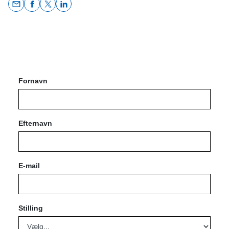
Opens In A New Window/tab
Opens In A New Window/tab
Opens In A New Window/tab
Opens In A New Window/tab
Fornavn
Efternavn
E-mail
Stilling