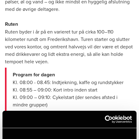
pølser, øl og vand – og ikke mindst en hyggelig afslutning
med de øvrige deltagere.
Ruten
Ruten byder i år på en varieret tur på cirka 100–110
kilometer rundt om Frederikshavn. Turen starter og slutter
ved vores kontor, og omtrent halvvejs vil der være et depot
med drikkevarer og lidt ekstra energi, så alle kan holde
tempoet hele vejen.
Program for dagen
Kl. 08:00 - 08.45: Indtjekning, kaffe og rundstykker
Kl. 08:55 – 09:00: Kort intro inden start
Kl. 09:00 – 09:10: Cykelstart (der sendes afsted i
mindre grupper)
Kl. 13.00 nærmer de hurtigste sig grillen hos BDO, og
vi byder velkommen i mål til pølser, øl og vand frem
til og med de sidste ryttere er i nået mål omkring kl.