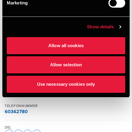
egen unik e-mailadresse.
Marketing
Vi glæder os til at se dig!
Show details
Allow all cookies
Allow selection
KONTAKT
BDO Events
Use necessary cookies only
Email
TELEFONNUMMER
60342780
DEL