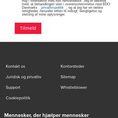
mig i forbindelse med min henvendelse. Jeg er bekendt
med, at behandlingen sker i overensstemmelse med BDO
Danmarks
privatlivspolitik
, og at jeg har en række
rettigheder, herunder retten til indsigt, berigtigelse og
sletning af mine oplysninger.
Tilmeld
Kontakt os
Kontorsteder
Juridisk og privatliv
Sitemap
Support
Whistleblower
Cookiepolitik
Mennesker, der hjælper mennesker