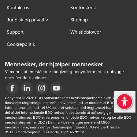
Kontakt os
Kontorsteder
Juridisk og privatliv
Sitemap
Support
Whistleblower
Cookiepolitik
Mennesker, der hjælper mennesker
Vi mener, at enestående rådgivning begynder med at opbygge
enestående relationer.
Opens in a new window/tab
Copyright © 2026 BDO Statsautoriseret Revisionspartnerselskab, en 
Opens in a new window/tab
Opens in a new window/tab
Opens in a new window/tab
danskejet rådgivnings- og revisionsvirksomhed, er medlem af BDO 
International Limited - et UK-baseret selskab med begrænset hæftelse - og 
del af det internationale BDO-netværk bestående af uafhængige 
medlemsfirmaer. BDO er varemærke for både BDO-netværket og for alle BDO 
medlemsfirmaerne. BDO i Danmark beskæftiger mere end 1.800 
medarbejdere, mens det verdensomspændende BDO-netværk har ca. 
95.000 medarbejdere i 169 lande. CVR: 45719375