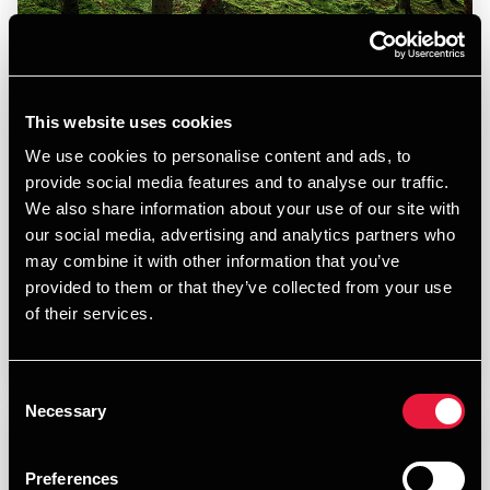
BDO når klimamål og styrker ESG-indsatsen
This website uses cookies
JANUARY 21, 2026
We use cookies to personalise content and ads, to
provide social media features and to analyse our traffic.
We also share information about your use of our site with
our social media, advertising and analytics partners who
may combine it with other information that you’ve
provided to them or that they’ve collected from your use
of their services.
Læs mere
Consent
Necessary
Selection
Preferences