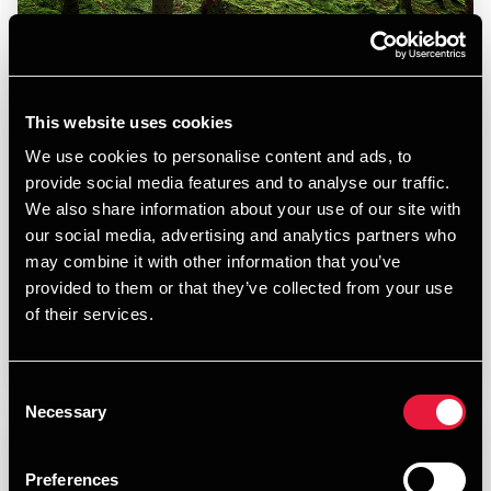
BDO når klimamål og styrker ESG-indsatsen
This website uses cookies
JANUARY 21, 2026
We use cookies to personalise content and ads, to
provide social media features and to analyse our traffic.
We also share information about your use of our site with
our social media, advertising and analytics partners who
may combine it with other information that you’ve
provided to them or that they’ve collected from your use
of their services.
Læs mere
Consent
Necessary
Selection
Preferences