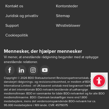
Kontakt os
Kontorsteder
Juridisk og privatliv
Sitemap
Support
Whistleblower
Cookiepolitik
Mennesker, der hjælper mennesker
Vi mener, at enestående rådgivning begynder med at opbygge
enestående relationer.
Opens in a new window/tab
Copyright © 2026 BDO Statsautoriseret Revisionspartnerselskab, en 
Opens in a new window/tab
Opens in a new window/tab
Opens in a new window/tab
danskejet rådgivnings- og revisionsvirksomhed, er medlem af BDO 
International Limited - et UK-baseret selskab med begrænset hæftelse - og 
del af det internationale BDO-netværk bestående af uafhængige 
medlemsfirmaer. BDO er varemærke for både BDO-netværket og for alle BDO 
medlemsfirmaerne. BDO i Danmark beskæftiger mere end 1.800 
medarbejdere, mens det verdensomspændende BDO-netværk har ca. 
95.000 medarbejdere i 169 lande. CVR: 45719375