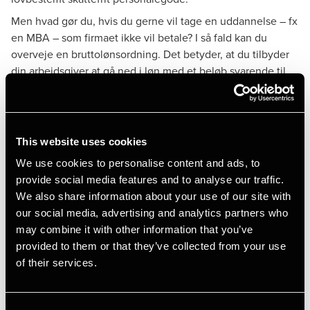
Men hvad gør du, hvis du gerne vil tage en uddannelse – fx
en MBA – som firmaet ikke vil betale? I så fald kan du
overveje en bruttolønsordning. Det betyder, at du tilbyder
din arbejdsgiver at gå ned i løn med et beløb svarende til
uddannelsesudgiften, så arbejdsgiveren holdes skadesløs.
Det er en god forretning.
Koster uddannelsen 250.000 kr., skal du som
topskattebetaler tjene 575.000 kr. for at kunne betale
This website uses cookies
regningen. Laver du en bruttolønsfinansiering, kommer
We use cookies to personalise content and ads, to
uddannelsen til at koste dig under 110.000 kr. Det skal du
provide social media features and to analyse our traffic.
trods alt kun tjene 250.000 kr. for at kunne betale.
We also share information about your use of our site with
Bruttolønsordninger er ikke kun forbeholdt
our social media, advertising and analytics partners who
uddannelsesudgifter, men kan også etableres i forhold til fx
may combine it with other information that you’ve
pendlerkort, smartphones og internet i din privatbolig. Se
provided to them or that they’ve collected from your use
mere om mulighederne – og betingelserne –
i denne
of their services.
artikel
fra vores Viden-Om-serie. At der fortsat er stor
interesse for bruttolønsordninger, vidner ikke bare jævnlige