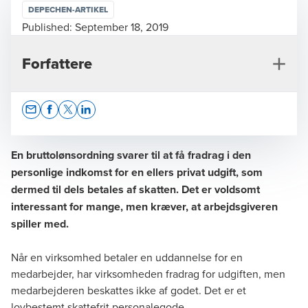
DEPECHEN-ARTIKEL
Published:
September 18, 2019
Forfattere
Opens In A New Window/tab
Opens In A New Window/tab
Opens In A New Window/tab
Opens In A New Window/tab
En bruttolønsordning svarer til at få fradrag i den
personlige indkomst for en ellers privat udgift, som
dermed til dels betales af skatten. Det er voldsomt
Lars Bodín Jacobsen
interessant for mange, men kræver, at arbejdsgiveren
Director, Tax Legal
spiller med.
Når en virksomhed betaler en uddannelse for en
medarbejder, har virksomheden fradrag for udgiften, men
medarbejderen beskattes ikke af godet. Det er et
lovbestemt skattefrit personalegode.