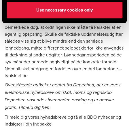
Skatterådet blåstemplede aftalen og bekræftede, at
Use necessary cookies only
advokaten ikke skulle betale skat af den del af lønnen, som
arbejdsgiveren anvendte til betaling af uddannelsen. Rådet
bemærkede dog, at ordningen ikke måtte få karakter af en
egentlig opsparing. Skulle de faktiske uddannelsesudgifter
således vise sig at blive mindre end den samlede
lønnedgang, måtte differencebeløbet derfor ikke anvendes
til dækning af andre udgifter. Lønnedgangsperioden på de
syv måneder beroede angiveligt på de konkrete forhold.
Normalt skal nedgangen fordeles over en hel lønperiode –
typisk et år.
Ovenstående artikel er hentet fra Depechen, der er vores
elektroniske nyhedsbrev om skat, moms og regnskab.
Depechen udsendes hver anden onsdag og er ganske
gratis. Tilmeld dig
her
.
Tilmeld dig vores nyhedsbreve og få alle BDO nyheder og
indsigter i din indbakke